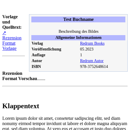
Vorlage
Test Buchname
und
Quelltext:
Beschreibung des Bildes
↗
Rezension
Allgemeine Informationen
Format
Verlag
Redrum Books
Vorlage
Veröffentlichung
05.2023
Auflage
1
Autor
Redrum Autor
ISBN
978-3752648614
Rezension
Format Vorschau
.......
Klappentext
Lorem ipsum dolor sit amet, consetetur sadipscing elitr, sed diam
nonumy eirmod tempor invidunt ut labore et dolore magna aliquyam
erat, sed diam voluptua. At vero eos et accusam et justo duo dolores