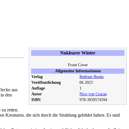
Nuklearer Winter
Front Cover
Allgemeine Informationen
Verlag
Redrum Books
Veröffentlichung
06.2023
Auflage
1
 Decke aus
Autor
Nico von Cracau
 in den
ISBN
978-3959574594
 zu retten.
ten Kreaturen, die sich durch die Strahlung gebildet haben. Es sind