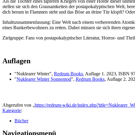
Als die Tochter eines tapferen Kriegers von einer Horde dieser unmens
stellen sie sich den Grausamkeiten der postapokalyptischen Welt, b
dich herum in Flammen steht und das Böse an deine Tür klopft? Oder
Inhaltszusammenfassung: Eine Welt nach einem verheerenden Atomkrieg
eines Bunkerbewohners zu retten. Dabei müssen sie sich ihren eigene
Zielgruppe: Fans von postapokalyptischer Literatur, Horror- und Thri
Auflagen
"
Nuklearer Winter
",
Redrum Books
, Auflage 1. 2023, ISBN 
"
Nuklearer Winter Sonnentod
",
Redrum Books
, Auflage 2. 2
Abgerufen von „
https://redrum-wiki.de/index.php?title=Nuklearer_
Kategorie
:
Bücher
Navigationsmenü