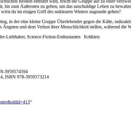
chlichen Bestien entführt wird, bricht die Gruppe auf zu einer verzwei
ereit, bis zum Äußersten zu gehen, um das unschuldige Leben zu bewah
 wirst du im eisigen Griff des nuklearen Winters zugrunde gehen?
, in der eine kleine Gruppe Überlebender gegen die Kälte, radioaktiv
n Ängsten und dem Verlust ihrer Menschlichkeit stellen, während die 
ller-Liebhaber, Science-Fiction-Enthusiasten Krtikien:
978-3959574594
024, ISBN 978-3959573214
Winter&oldid=413
“