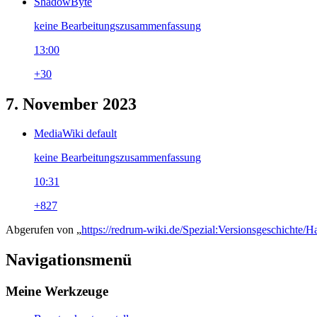
ShadowByte
keine Bearbeitungszusammenfassung
13:00
+30
7. November 2023
MediaWiki default
keine Bearbeitungszusammenfassung
10:31
+827
Abgerufen von „
https://redrum-wiki.de/Spezial:Versionsgeschichte/Ha
Navigationsmenü
Meine Werkzeuge