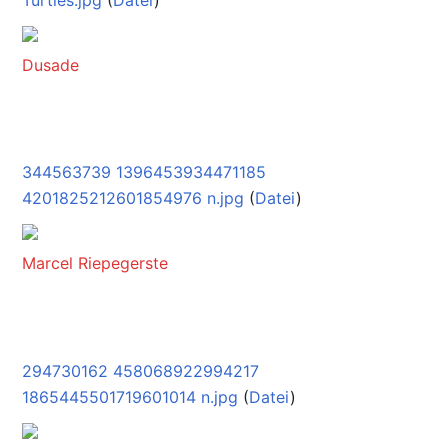
Turtles.jpg
(
Datei
)
Dusade
344563739 1396453934471185
4201825212601854976 n.jpg
(
Datei
)
Marcel Riepegerste
294730162 458068922994217
1865445501719601014 n.jpg
(
Datei
)