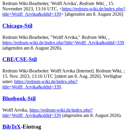
Redrum Wiki-Bearbeiter, 'Wolff Arvika',
Redrum Wiki, ,
15.
November 2023, 13:16 UTC, <
https://redrum-wiki.de/index.php?
title=Wolff_Arvika&oldid=339
> [abgerufen am 8. August 2026]
Chicago-Stil
Redrum Wiki-Bearbeiter, "Wolff Arvika,"
Redrum Wiki, ,
https://redrum-wiki.de/index.php?title=Wolff_Arvika&oldid=339
(abgerufen am 8. August 2026).
CBE/CSE-Stil
Redrum Wiki-Bearbeiter. Wolff Arvika [Internet]. Redrum Wiki, ;
15. Nov. 2023, 13:16 UTC [zitiert am 8. Aug. 2026]. Verfügbar
unter:
https://redrum-wiki.de/index.php?
title=Wolff_Arvika&oldid=339
.
Bluebook-Stil
Wolff Arvika,
https://redrum-wiki.de/index.php?
title=Wolff_Arvika&oldid=339
(abgerufen am 8. August 2026).
BibTeX
-Eintrag