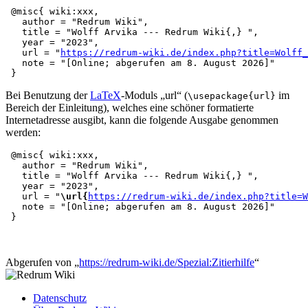
 @misc{ wiki:xxx,

   author = "Redrum Wiki",

   title = "Wolff Arvika --- Redrum Wiki{,} ",

   year = "2023",

   url = "
https://redrum-wiki.de/index.php?title=Wolff_
   note = "[Online; abgerufen am 8. August 2026]"

Bei Benutzung der
LaTeX
-Moduls „url“ (
im
\usepackage{url}
Bereich der Einleitung), welches eine schöner formatierte
Internetadresse ausgibt, kann die folgende Ausgabe genommen
werden:
 @misc{ wiki:xxx,

   author = "Redrum Wiki",

   title = "Wolff Arvika --- Redrum Wiki{,} ",

   year = "2023",

   url = "
\url{
https://redrum-wiki.de/index.php?title=W
   note = "[Online; abgerufen am 8. August 2026]"

Abgerufen von „
https://redrum-wiki.de/Spezial:Zitierhilfe
“
Datenschutz