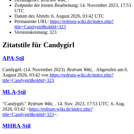
Zeitpunkt der letzten Bearbeitung: 14. November 2023, 17:53
UTC
Datum des Abrufs: 6. August 2026, 03:42 UTC
Permanente URL:
https://redrum-wiki.de/index.php?
title=Candygirl&oldid=323
Versionskennung: 323
Zitatstile für Candygirl
APA-Stil
Candygirl. (14. November 2023).
Redrum Wiki,
. Abgerufen am 6.
August 2026, 03:42 von
https://redrum-wiki.de/index.php?
title=Candygirl&oldid=323
.
MLA-Stil
"Candygirl."
Redrum Wiki,
. 14. Nov. 2023, 17:53 UTC. 6. Aug.
2026, 03:42 <
https://redrum-wiki.de/index.php?
title=Candygirl&oldid=323
>.
MHRA-Stil