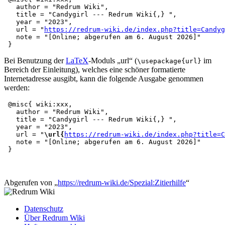
   author = "Redrum Wiki",

   title = "Candygirl --- Redrum Wiki{,} ",

   year = "2023",

   url = "
https://redrum-wiki.de/index.php?title=Candyg
   note = "[Online; abgerufen am 6. August 2026]"

Bei Benutzung der
LaTeX
-Moduls „url“ (
im
\usepackage{url}
Bereich der Einleitung), welches eine schöner formatierte
Internetadresse ausgibt, kann die folgende Ausgabe genommen
werden:
 @misc{ wiki:xxx,

   author = "Redrum Wiki",

   title = "Candygirl --- Redrum Wiki{,} ",

   year = "2023",

   url = "
\url{
https://redrum-wiki.de/index.php?title=C
   note = "[Online; abgerufen am 6. August 2026]"

Abgerufen von „
https://redrum-wiki.de/Spezial:Zitierhilfe
“
Datenschutz
Über Redrum Wiki