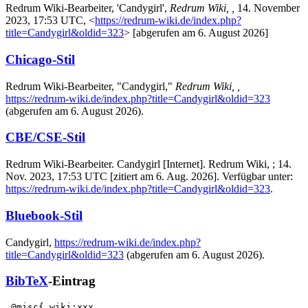
Redrum Wiki-Bearbeiter, 'Candygirl',
Redrum Wiki, ,
14. November
2023, 17:53 UTC, <
https://redrum-wiki.de/index.php?
title=Candygirl&oldid=323
> [abgerufen am 6. August 2026]
Chicago-Stil
Redrum Wiki-Bearbeiter, "Candygirl,"
Redrum Wiki, ,
https://redrum-wiki.de/index.php?title=Candygirl&oldid=323
(abgerufen am 6. August 2026).
CBE/CSE-Stil
Redrum Wiki-Bearbeiter. Candygirl [Internet]. Redrum Wiki, ; 14.
Nov. 2023, 17:53 UTC [zitiert am 6. Aug. 2026]. Verfügbar unter:
https://redrum-wiki.de/index.php?title=Candygirl&oldid=323
.
Bluebook-Stil
Candygirl,
https://redrum-wiki.de/index.php?
title=Candygirl&oldid=323
(abgerufen am 6. August 2026).
BibTeX
-Eintrag
 @misc{ wiki:xxx,
