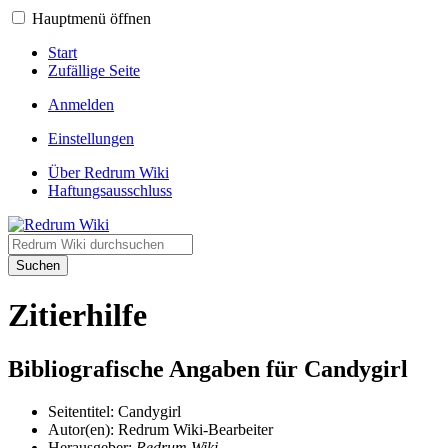
Hauptmenü öffnen
Start
Zufällige Seite
Anmelden
Einstellungen
Über Redrum Wiki
Haftungsausschluss
Suchen
Zitierhilfe
Bibliografische Angaben für Candygirl
Seitentitel: Candygirl
Autor(en): Redrum Wiki-Bearbeiter
Herausgeber:
Redrum Wiki,
.