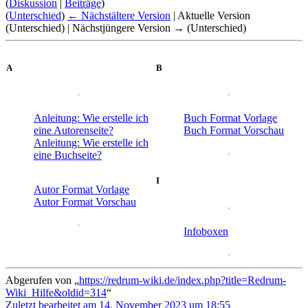
(
Diskussion
|
Beiträge
)
(
Unterschied
)
← Nächstältere Version
| Aktuelle Version
(Unterschied) | Nächstjüngere Version → (Unterschied)
A
B
Anleitung: Wie erstelle ich
Buch Format Vorlage
eine Autorenseite?
Buch Format Vorschau
Anleitung: Wie erstelle ich
eine Buchseite?
I
Autor Format Vorlage
Autor Format Vorschau
Infoboxen
Abgerufen von „
https://redrum-wiki.de/index.php?title=Redrum-
Wiki_Hilfe&oldid=314
“
Zuletzt bearbeitet am 14. November 2023 um 18:55