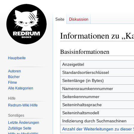
Seite
Diskussion
Informationen zu „K
Basisinformationen
Zur
Zur
Navigation
Suche
Hauptseite
springen
springen
Anzeigetitel
Autoren
Standardsortierschlüssel
Bücher
Seitenlänge (in Bytes)
Filme
Alle Kategorien
Namensraumkennnummer
Seitenkennnummer
Hilfe
Seiteninhaltssprache
Redrum-Wiki Hilfe
Seiteninhaltsmodell
Sonstiges
Indizierung durch Suchmaschinen
Letzte Änderungen
Zufällige Seite
Anzahl der Weiterleitungen zu dieser 