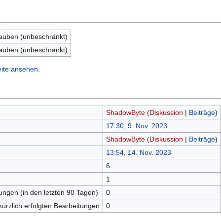
lauben (unbeschränkt)
lauben (unbeschränkt)
eite ansehen.
ShadowByte
(
Diskussion
|
Beiträge
)
17:30, 9. Nov. 2023
ShadowByte
(
Diskussion
|
Beiträge
)
13:54, 14. Nov. 2023
6
n
1
tungen (in den letzten 90 Tagen)
0
kürzlich erfolgten Bearbeitungen
0